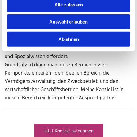
Alle zulassen
maßgeschneiderte Lösungen.
Auswahl erlauben
Steuerberatung für Vereine - Ein Fall für sich
Steuerliche Beratung und Betreuung von Vereinen ist ein
Ablehnen
eigenes Beratungsfeld, welches intensive Fortbildungen
und Spezialwissen erfordert.
Grundsätzlich kann man diesen Bereich in vier
Kernpunkte einteilen : den ideellen Bereich, die
Vermögensverwaltung, den Zweckbetrieb und den
wirtschaftlicher Geschäftsbetrieb. Meine Kanzlei ist in
diesem Bereich ein kompetenter Ansprechpartner.
Jetzt Kontakt aufnehmen