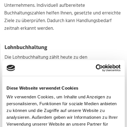
Unternehmens. Individuell aufbereitete
Buchhaltungszahlen helfen Ihnen, gesetzte und erreichte
Ziele zu überprüfen. Dadurch kann Handlungsbedarf
zeitnah erkannt werden.
Lohnbuchhaltung
Die Lohnbuchhaltung zählt heute zu den
kompliziertesten Materien des Steuerrechts, weshalb
eine kompetente Beratung hier empfehlenswert ist. Vor
allem für kleine und mittelständische Betriebe ist es
sowohl betriebswirtschaftlich effizienter als auch aus
Diese Webseite verwendet Cookies
haftungsrechtlichen Gründen sinnvoller, die
Wir verwenden Cookies, um Inhalte und Anzeigen zu
Lohnbuchhaltung komplett und von einem Spezialisten
personalisieren, Funktionen für soziale Medien anbieten
erstellen zu lassen.
zu können und die Zugriffe auf unsere Website zu
analysieren. Außerdem geben wir Informationen zu Ihrer
Verwendung unserer Website an unsere Partner für